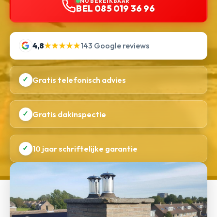
NU BEREIKBAAR
BEL 085 019 36 96
4,8
★★★★★
143 Google reviews
✓
Gratis telefonisch advies
✓
Gratis dakinspectie
✓
10 jaar schriftelijke garantie