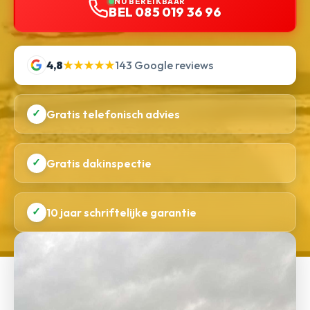
NU BEREIKBAAR
BEL 085 019 36 96
4,8
★★★★★
143 Google reviews
✓
Gratis telefonisch advies
✓
Gratis dakinspectie
✓
10 jaar schriftelijke garantie