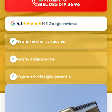
NU BEREIKBAAR
BEL 085 019 36 96
4,8
★★★★★
143 Google reviews
✓
Gratis telefonisch advies
✓
Gratis dakinspectie
✓
10 jaar schriftelijke garantie