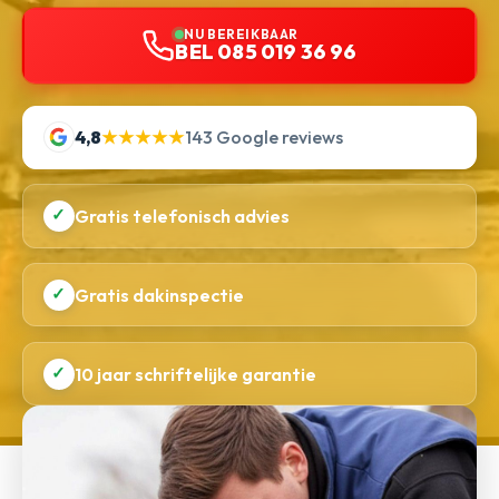
NU BEREIKBAAR
BEL 085 019 36 96
4,8
★★★★★
143 Google reviews
✓
Gratis telefonisch advies
✓
Gratis dakinspectie
✓
10 jaar schriftelijke garantie