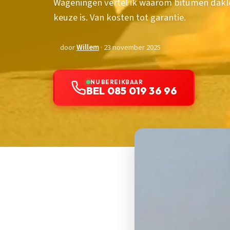
Wageningen vertel ik waarom bitumen dakle
keuze is. Van kosten tot garantie.
door
Willem
· 23 november 2025
NU BEREIKBAAR
BEL 085 019 36 96