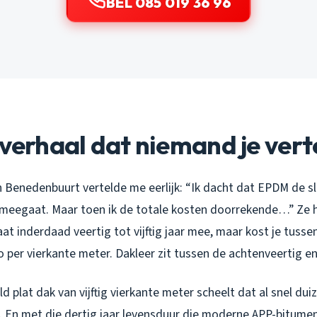
BEL 085 019 36 96
sverhaal dat niemand je vert
En Benedenbuurt vertelde me eerlijk: “Ik dacht dat EPDM de 
meegaat. Maar toen ik de totale kosten doorrekende…” Ze h
at inderdaad veertig tot vijftig jaar mee, maar kost je tussen 
o per vierkante meter. Dakleer zit tussen de achtenveertig en v
 plat dak van vijftig vierkante meter scheelt dat al snel dui
En met die dertig jaar levensduur die moderne APP-bitumen h