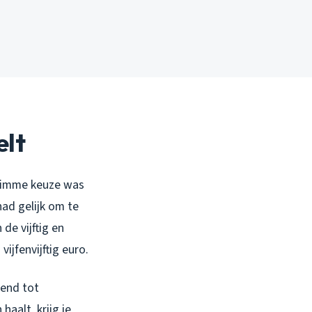
elt
slimme keuze was
ad gelijk om te
de vijftig en
ijfenvijftig euro.
zend tot
aalt, krijg je