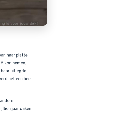
van haar platte
PDM kon nemen,
k haar uitlegde
werd het een heel
andere
jftien jaar daken