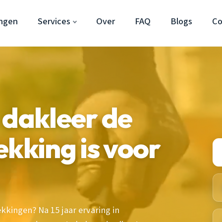
ngen
Services
Over
FAQ
Blogs
Co
 dakleer de
ekking is voor
kkingen? Na 15 jaar ervaring in