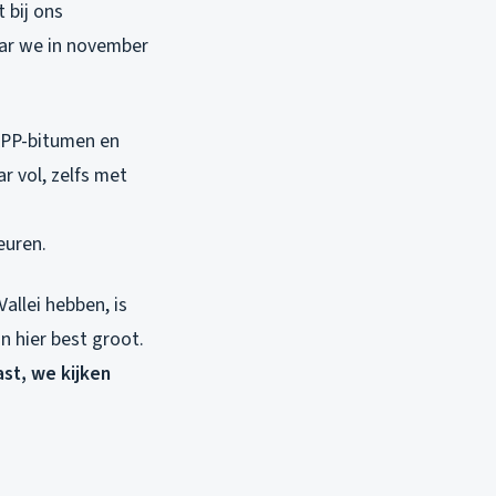
 bij ons
ar we in november
APP-bitumen en
r vol, zelfs met
euren.
llei hebben, is
jn hier best groot.
ast, we kijken